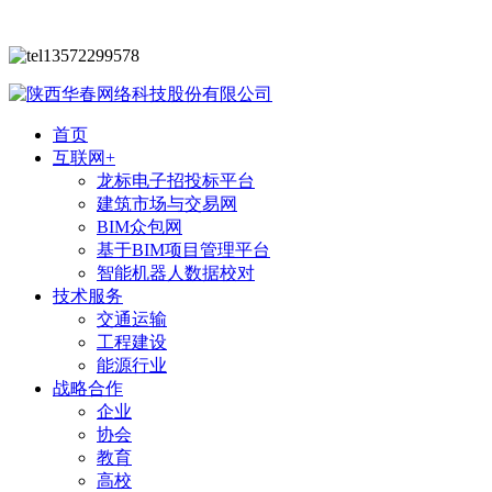
13572299578
首页
互联网+
龙标电子招投标平台
建筑市场与交易网
BIM众包网
基于BIM项目管理平台
智能机器人数据校对
技术服务
交通运输
工程建设
能源行业
战略合作
企业
协会
教育
高校